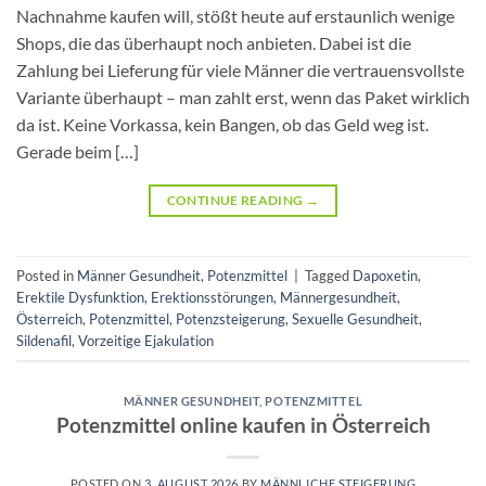
Nachnahme kaufen will, stößt heute auf erstaunlich wenige
Shops, die das überhaupt noch anbieten. Dabei ist die
Zahlung bei Lieferung für viele Männer die vertrauensvollste
Variante überhaupt – man zahlt erst, wenn das Paket wirklich
da ist. Keine Vorkassa, kein Bangen, ob das Geld weg ist.
Gerade beim […]
CONTINUE READING
→
Posted in
Männer Gesundheit
,
Potenzmittel
|
Tagged
Dapoxetin
,
Erektile Dysfunktion
,
Erektionsstörungen
,
Männergesundheit
,
Österreich
,
Potenzmittel
,
Potenzsteigerung
,
Sexuelle Gesundheit
,
Sildenafil
,
Vorzeitige Ejakulation
MÄNNER GESUNDHEIT
,
POTENZMITTEL
Potenzmittel online kaufen in Österreich
POSTED ON
3. AUGUST 2026
BY
MÄNNLICHE STEIGERUNG