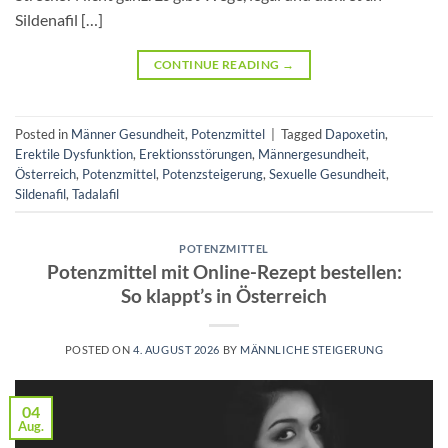
Sildenafil […]
CONTINUE READING
→
Posted in
Männer Gesundheit
,
Potenzmittel
|
Tagged
Dapoxetin
,
Erektile Dysfunktion
,
Erektionsstörungen
,
Männergesundheit
,
Österreich
,
Potenzmittel
,
Potenzsteigerung
,
Sexuelle Gesundheit
,
Sildenafil
,
Tadalafil
POTENZMITTEL
Potenzmittel mit Online-Rezept bestellen:
So klappt’s in Österreich
POSTED ON
4. AUGUST 2026
BY
MÄNNLICHE STEIGERUNG
04
Aug.