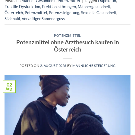
Posted in
Männer Gesundheit
,
Potenzmittel
|
Tagged
Dapoxetin
,
Erektile Dysfunktion
,
Erektionsstörungen
,
Männergesundheit
,
Österreich
,
Potenzmittel
,
Potenzsteigerung
,
Sexuelle Gesundheit
,
Sildenafil
,
Vorzeitiger Samenerguss
POTENZMITTEL
Potenzmittel ohne Arztbesuch kaufen in
Österreich
POSTED ON
2. AUGUST 2026
BY
MÄNNLICHE STEIGERUNG
02
Aug.