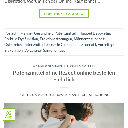
Diskretion. Warum sich der Online-Kauf lohnt […]
CONTINUE READING
→
Posted in
Männer Gesundheit
,
Potenzmittel
|
Tagged
Dapoxetin
,
Erektile Dysfunktion
,
Erektionsstörungen
,
Männergesundheit
,
Österreich
,
Potenzmittel
,
Sexuelle Gesundheit
,
Sildenafil
,
Vorzeitige
Ejakulation
,
Vorzeitiger Samenerguss
MÄNNER GESUNDHEIT
,
POTENZMITTEL
Potenzmittel ohne Rezept online bestellen
– ehrlich
POSTED ON
2. AUGUST 2026
BY
MÄNNLICHE STEIGERUNG
02
Aug.