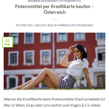
MÄNNER GESUNDHEIT
,
POTENZMITTEL
Potenzmittel per Kreditkarte kaufen –
Österreich
POSTED ON
1. AUGUST 2026
BY
MÄNNLICHE STEIGERUNG
01
Aug.
Warum die Kreditkarte beim Potenzmittel-Kauf so beliebt ist
Wer in Wien, Graz oder Linz wohnt und Viagra & Co. lieber