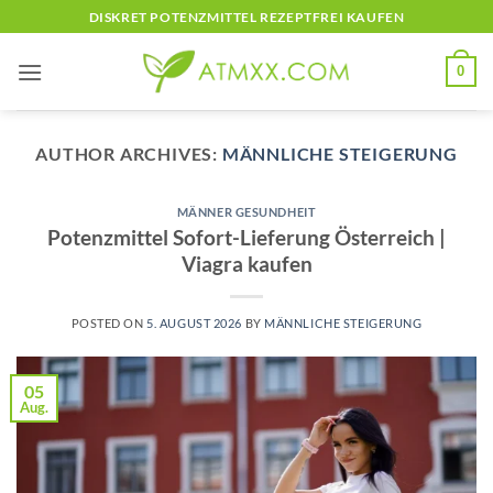
Skip
DISKRET POTENZMITTEL REZEPTFREI KAUFEN
to
content
0
AUTHOR ARCHIVES:
MÄNNLICHE STEIGERUNG
MÄNNER GESUNDHEIT
Potenzmittel Sofort-Lieferung Österreich |
Viagra kaufen
POSTED ON
5. AUGUST 2026
BY
MÄNNLICHE STEIGERUNG
05
Aug.