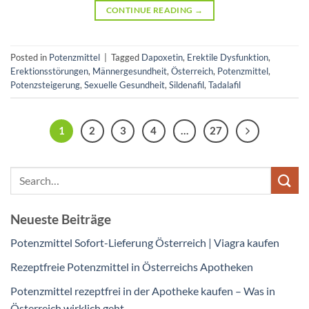
CONTINUE READING
→
Posted in
Potenzmittel
|
Tagged
Dapoxetin
,
Erektile Dysfunktion
,
Erektionsstörungen
,
Männergesundheit
,
Österreich
,
Potenzmittel
,
Potenzsteigerung
,
Sexuelle Gesundheit
,
Sildenafil
,
Tadalafil
1
2
3
4
…
27
Neueste Beiträge
Potenzmittel Sofort-Lieferung Österreich | Viagra kaufen
Rezeptfreie Potenzmittel in Österreichs Apotheken
Potenzmittel rezeptfrei in der Apotheke kaufen – Was in
Österreich wirklich geht