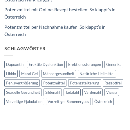
Potenzmittel mit Online-Rezept bestellen: So klappt’s in
Österreich
Potenzmittel per Nachnahme kaufen: So klappt’s in
Österreich
SCHLAGWÖRTER
Dapoxetin
Erektile Dysfunktion
Erektionsstörungen
Generika
Libido
Maral Gel
Männergesundheit
Natürliche Heilmittel
Penisvergrößerung
Potenzmittel
Potenzsteigerung
Rezeptfrei
Sexuelle Gesundheit
Sildenafil
Tadalafil
Vardenafil
Viagra
Vorzeitige Ejakulation
Vorzeitiger Samenerguss
Österreich