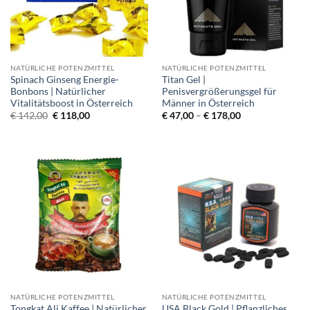
NATÜRLICHE POTENZMITTEL
NATÜRLICHE POTENZMITTEL
Spinach Ginseng Energie-
Titan Gel |
Bonbons | Natürlicher
Penisvergrößerungsgel für
Vitalitätsboost in Österreich
Männer in Österreich
Original
Current
Price
€
142,00
€
118,00
€
47,00
–
€
178,00
price
price
range:
was:
is:
€ 47,00
€ 142,00.
€ 118,00.
through
€ 178,00
NATÜRLICHE POTENZMITTEL
NATÜRLICHE POTENZMITTEL
Tongkat Ali Kaffee | Natürlicher
USA Black Gold | Pflanzliches