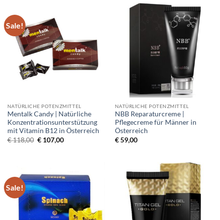
Sale!
NATÜRLICHE POTENZMITTEL
NATÜRLICHE POTENZMITTEL
Mentalk Candy | Natürliche
NBB Reparaturcreme |
Konzentrationsunterstützung
Pflegecreme für Männer in
mit Vitamin B12 in Österreich
Österreich
Original
Current
€
118,00
€
107,00
€
59,00
price
price
was:
is:
€ 118,00.
€ 107,00.
Sale!