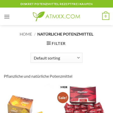
Skip
DISKRET POTENZMITTEL REZEPTFREI KAUFEN
to
content
0
HOME
/
NATÜRLICHE POTENZMITTEL
FILTER
Pflanzliche und natürliche Potenzmittel
Sale!