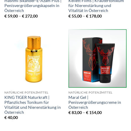
Hashmi Sikander-E-Azam Plus |
Kellett Films | Kräutertonikum
Penisvergrößerungskapseln in
für Nierenstärkung und
Österreich
Vitalität in Österreich
Price
Price
€
59,00
–
€
272,00
€
55,00
–
€
178,00
range:
range:
€ 59,00
€ 55,00
through
through
€ 272,00
€ 178,00
NATÜRLICHE POTENZMITTEL
NATÜRLICHE POTENZMITTEL
KING TIGER Naturkraft |
Maral Gel |
Pflanzliches Tonikum für
Penisvergrößerungscreme in
Vitalität und Nierenstärkung in
Österreich
Österreich
Price
€
83,00
–
€
154,00
range:
€
40,00
€ 83,00
through
€ 154,00