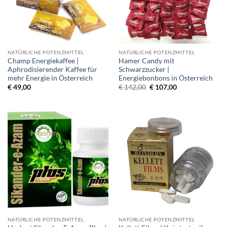
NATÜRLICHE POTENZMITTEL
NATÜRLICHE POTENZMITTEL
Champ Energiekaffee |
Hamer Candy mit
Aphrodisierender Kaffee für
Schwarzzucker |
mehr Energie in Österreich
Energiebonbons in Österreich
Original
Current
€
49,00
€
142,00
€
107,00
price
price
was:
is:
€ 142,00.
€ 107,00.
NATÜRLICHE POTENZMITTEL
NATÜRLICHE POTENZMITTEL