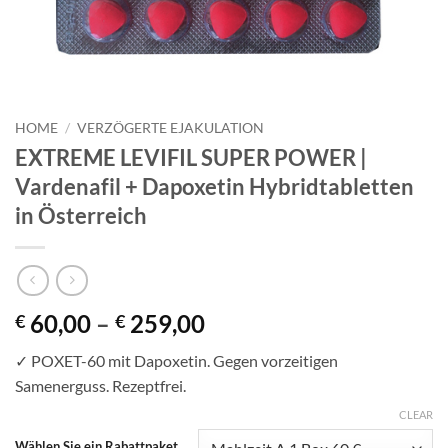
HOME
/
VERZÖGERTE EJAKULATION
EXTREME LEVIFIL SUPER POWER |
Vardenafil + Dapoxetin Hybridtabletten
in Österreich
Price
60,00
–
259,00
€
€
range:
✓ POXET-60 mit Dapoxetin. Gegen vorzeitigen
€ 60,00
Samenerguss. Rezeptfrei.
through
€ 259,00
CLEAR
Wählen Sie ein Rabattpaket