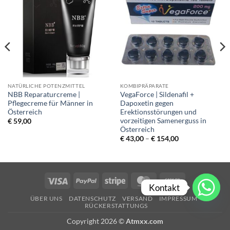
NATÜRLICHE POTENZMITTEL
KOMBIPRÄPARATE
NBB Reparaturcreme |
VegaForce | Sildenafil +
Pflegecreme für Männer in
Dapoxetin gegen
Österreich
Erektionsstörungen und
vorzeitigen Samenerguss in
€
59,00
Österreich
Price
€
43,00
–
€
154,00
range:
€ 43,00
through
€ 154,00
Visa
PayPal
Stripe
MasterCard
Cash
Kontakt
On
ÜBER UNS
DATENSCHUTZ
VERSAND
IMPRESSUM
Delivery
RÜCKERSTATTUNGS
Copyright 2026 ©
Atmxx.com