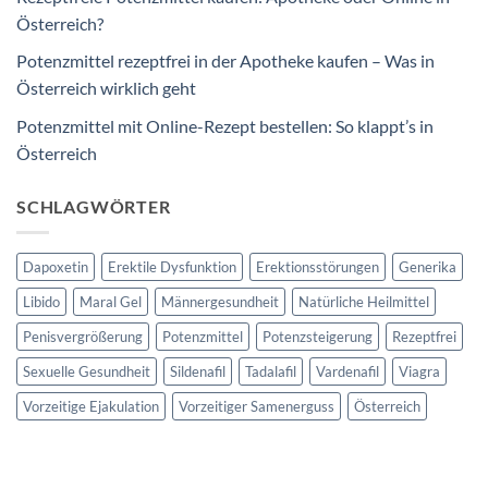
Österreich?
Potenzmittel rezeptfrei in der Apotheke kaufen – Was in
Österreich wirklich geht
Potenzmittel mit Online-Rezept bestellen: So klappt’s in
Österreich
SCHLAGWÖRTER
Dapoxetin
Erektile Dysfunktion
Erektionsstörungen
Generika
Libido
Maral Gel
Männergesundheit
Natürliche Heilmittel
Penisvergrößerung
Potenzmittel
Potenzsteigerung
Rezeptfrei
Sexuelle Gesundheit
Sildenafil
Tadalafil
Vardenafil
Viagra
Vorzeitige Ejakulation
Vorzeitiger Samenerguss
Österreich