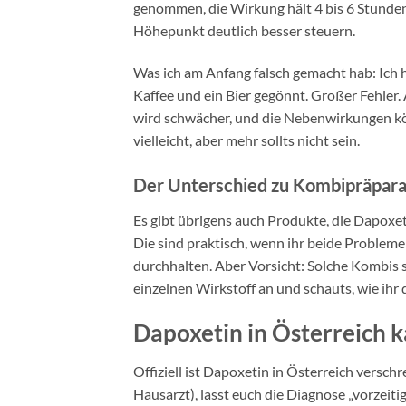
genommen, die Wirkung hält 4 bis 6 Stunden. 
Höhepunkt deutlich besser steuern.
Was ich am Anfang falsch gemacht hab: Ich
Kaffee und ein Bier gegönnt. Großer Fehler.
wird schwächer, und die Nebenwirkungen kön
vielleicht, aber mehr sollts nicht sein.
Der Unterschied zu Kombipräpar
Es gibt übrigens auch Produkte, die Dapoxe
Die sind praktisch, wenn ihr beide Probleme
durchhalten. Aber Vorsicht: Solche Kombis s
einzelnen Wirkstoff an und schauts, wie ihr d
Dapoxetin in Österreich ka
Offiziell ist Dapoxetin in Österreich versch
Hausarzt), lasst euch die Diagnose „vorzeit