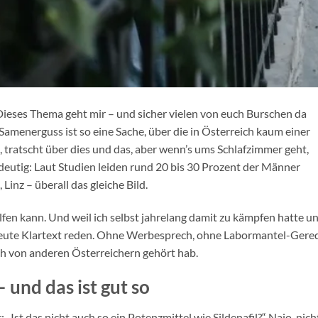
Dieses Thema geht mir – und sicher vielen von euch Burschen da
Samenerguss ist so eine Sache, über die in Österreich kaum einer
n, tratscht über dies und das, aber wenn’s ums Schlafzimmer geht,
eindeutig: Laut Studien leiden rund 20 bis 30 Prozent der Männer
Linz – überall das gleiche Bild.
lfen kann. Und weil ich selbst jahrelang damit zu kämpfen hatte u
h heute Klartext reden. Ohne Werbesprech, ohne Labormantel-Gere
ich von anderen Österreichern gehört hab.
 und das ist gut so
„Ist das nicht auch so ein Potenzmittel wie Sildenafil?“ Najo, nich