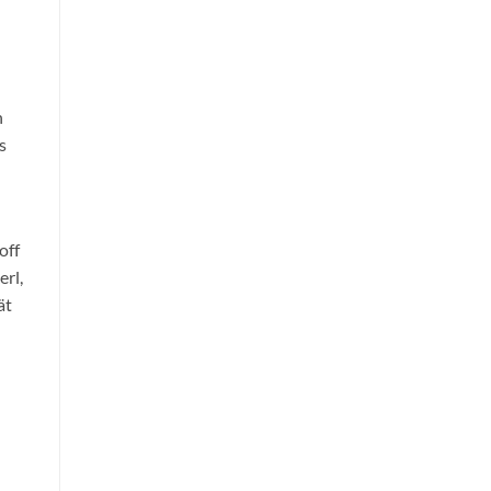
h
s
off
erl,
ät