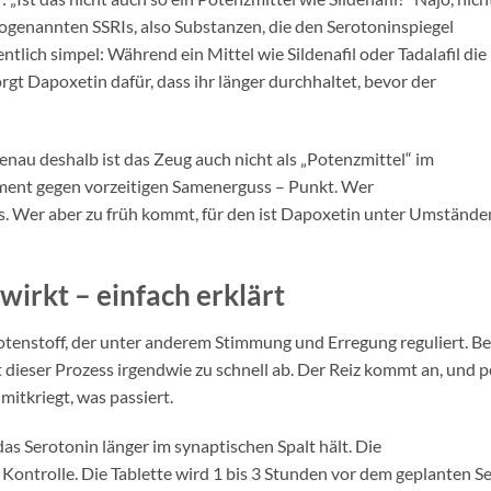
sogenannten SSRIs, also Substanzen, die den Serotoninspiegel
entlich simpel: Während ein Mittel wie Sildenafil oder Tadalafil die
rgt Dapoxetin dafür, dass ihr länger durchhaltet, bevor der
nau deshalb ist das Zeug auch nicht als „Potenzmittel“ im
kament gegen vorzeitigen Samenerguss – Punkt. Wer
s. Wer aber zu früh kommt, für den ist Dapoxetin unter Umstände
irkt – einfach erklärt
otenstoff, der unter anderem Stimmung und Erregung reguliert. Be
dieser Prozess irgendwie zu schnell ab. Der Reiz kommt an, und 
mitkriegt, was passiert.
s Serotonin länger im synaptischen Spalt hält. Die
 Kontrolle. Die Tablette wird 1 bis 3 Stunden vor dem geplanten S