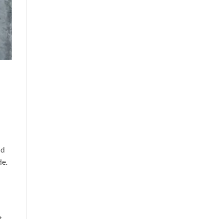
nd
de.
t