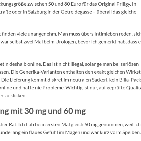
kungsgröße zwischen 50 und 80 Euro für das Original Priligy. In
raße oder in Salzburg in der Getreidegasse – überall das gleiche
zt finden viele unangenehm. Man muss übers Intimleben reden, sic
h war selbst zwei Mal beim Urologen, bevor ich gemerkt hab, dass e
in deshalb online. Das ist nicht illegal, solange man bei seriösen
assen. Die Generika-Varianten enthalten den exakt gleichen Wirkst
Die Lieferung kommt diskret im neutralen Sackerl, kein Billa-Pack
r online und hatte nie Probleme. Wichtig ist nur, auf geprüfte Qualit
r zu klicken.
ng mit 30 mg und 60 mg
icher Rat. Ich hab beim ersten Mal gleich 60 mg genommen, weil ich
tunde lang ein flaues Gefühl im Magen und war kurz vorm Speiben.