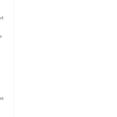
rf.
s
nt