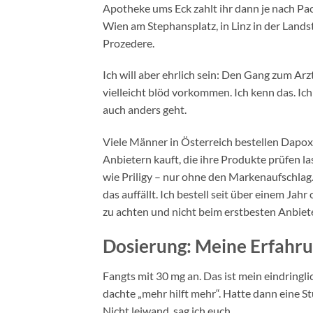
Apotheke ums Eck zahlt ihr dann je nach Pac
Wien am Stephansplatz, in Linz in der Landst
Prozedere.
Ich will aber ehrlich sein: Den Gang zum Ar
vielleicht blöd vorkommen. Ich kenn das. Ic
auch anders geht.
Viele Männer in Österreich bestellen Dapoxet
Anbietern kauft, die ihre Produkte prüfen l
wie Priligy – nur ohne den Markenaufschlag. 
das auffällt. Ich bestell seit über einem Jah
zu achten und nicht beim erstbesten Anbiete
Dosierung: Meine Erfahru
Fangts mit 30 mg an. Das ist mein eindringl
dachte „mehr hilft mehr“. Hatte dann eine S
Nicht leiwand, sag ich euch.