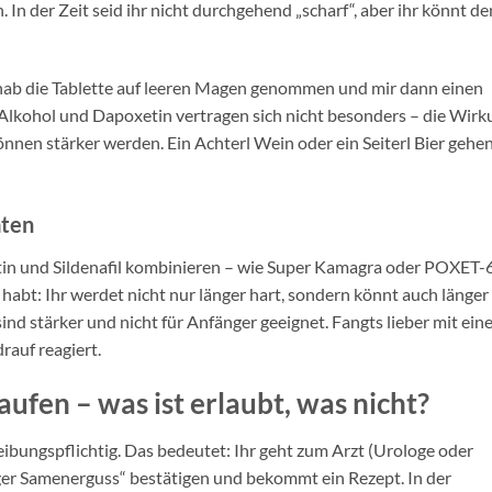
In der Zeit seid ihr nicht durchgehend „scharf“, aber ihr könnt de
 hab die Tablette auf leeren Magen genommen und mir dann einen
 Alkohol und Dapoxetin vertragen sich nicht besonders – die Wirk
nen stärker werden. Ein Achterl Wein oder ein Seiterl Bier gehe
aten
tin und Sildenafil kombinieren – wie Super Kamagra oder POXET-
 habt: Ihr werdet nicht nur länger hart, sondern könnt auch länger
ind stärker und nicht für Anfänger geeignet. Fangts lieber mit ei
rauf reagiert.
ufen – was ist erlaubt, was nicht?
reibungspflichtig. Das bedeutet: Ihr geht zum Arzt (Urologe oder
iger Samenerguss“ bestätigen und bekommt ein Rezept. In der