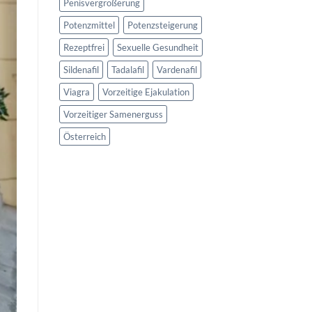
Penisvergrößerung
Potenzmittel
Potenzsteigerung
Rezeptfrei
Sexuelle Gesundheit
Sildenafil
Tadalafil
Vardenafil
Viagra
Vorzeitige Ejakulation
Vorzeitiger Samenerguss
Österreich