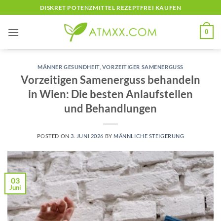
Skip
DISKRET POTENZMITTEL REZEPTFREI KAUFEN
to
content
0
MÄNNER GESUNDHEIT
,
VORZEITIGER SAMENERGUSS
Vorzeitigen Samenerguss behandeln
in Wien: Die besten Anlaufstellen
und Behandlungen
POSTED ON
3. JUNI 2026
BY
MÄNNLICHE STEIGERUNG
03
Juni