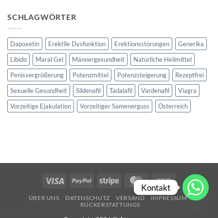
SCHLAGWÖRTER
Dapoxetin
Erektile Dysfunktion
Erektionsstörungen
Generika
Libido
Maral Gel
Männergesundheit
Natürliche Heilmittel
Penisvergrößerung
Potenzmittel
Potenzsteigerung
Rezeptfrei
Sexuelle Gesundheit
Sildenafil
Tadalafil
Vardenafil
Viagra
Vorzeitige Ejakulation
Vorzeitiger Samenerguss
Österreich
Visa
PayPal
Stripe
MasterCard
Cash
Kontakt
On
ÜBER UNS
DATENSCHUTZ
VERSAND
IMPRESSUM
Delivery
RÜCKERSTATTUNGS