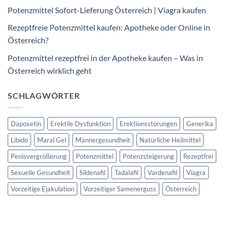
Potenzmittel Sofort-Lieferung Österreich | Viagra kaufen
Rezeptfreie Potenzmittel kaufen: Apotheke oder Online in
Österreich?
Potenzmittel rezeptfrei in der Apotheke kaufen – Was in
Österreich wirklich geht
SCHLAGWÖRTER
Dapoxetin
Erektile Dysfunktion
Erektionsstörungen
Generika
Libido
Maral Gel
Männergesundheit
Natürliche Heilmittel
Penisvergrößerung
Potenzmittel
Potenzsteigerung
Rezeptfrei
Sexuelle Gesundheit
Sildenafil
Tadalafil
Vardenafil
Viagra
Vorzeitige Ejakulation
Vorzeitiger Samenerguss
Österreich