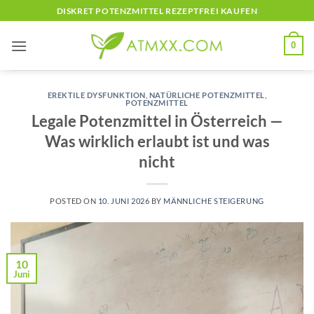
Skip
DISKRET POTENZMITTEL REZEPTFREI KAUFEN
to
content
0
EREKTILE DYSFUNKTION
,
NATÜRLICHE POTENZMITTEL
,
POTENZMITTEL
Legale Potenzmittel in Österreich —
Was wirklich erlaubt ist und was
nicht
POSTED ON
10. JUNI 2026
BY
MÄNNLICHE STEIGERUNG
10
Juni