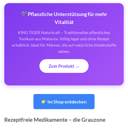
Pflanzliche Unterstützung für mehr
Vitalität
KING TIGER Naturkraft – Traditionelles pflanzliches
Tonikum aus Malaysia. Völlig legal und ohne Rezept
erhältlich. Ideal für Männer, die auf natürliche Inhaltsstoffe
setzen.
Zum Produkt →
Im Shop entdecken
Rezeptfreie Medikamente – die Grauzone