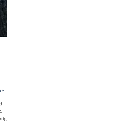
 »
d
.
htig