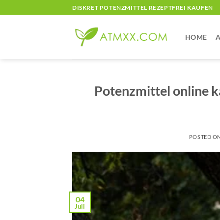
Skip
DISKRET POTENZMITTEL REZEPTFREI KAUFEN
to
content
HOME
A
Potenzmittel online k
POSTED O
04
Juli