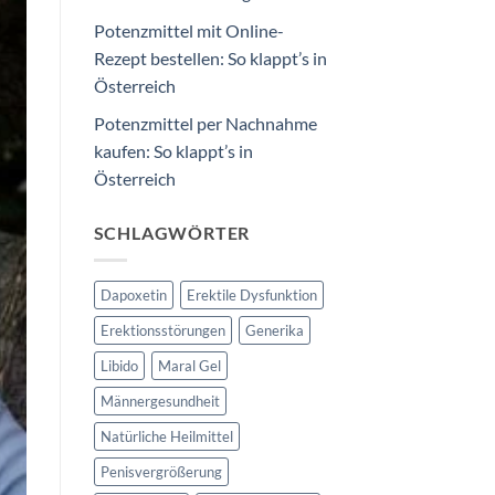
Potenzmittel mit Online-
Rezept bestellen: So klappt’s in
Österreich
Potenzmittel per Nachnahme
kaufen: So klappt’s in
Österreich
SCHLAGWÖRTER
Dapoxetin
Erektile Dysfunktion
Erektionsstörungen
Generika
Libido
Maral Gel
Männergesundheit
Natürliche Heilmittel
Penisvergrößerung