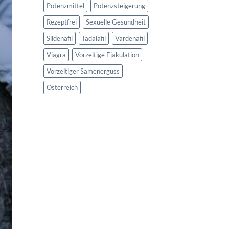
Potenzmittel
Potenzsteigerung
Rezeptfrei
Sexuelle Gesundheit
Sildenafil
Tadalafil
Vardenafil
Viagra
Vorzeitige Ejakulation
Vorzeitiger Samenerguss
Österreich