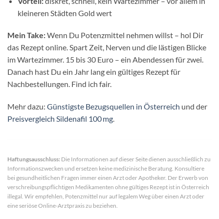
Vorteil:
diskret, schnell, kein Wartezimmer – vor allem in
kleineren Städten Gold wert
Mein Take:
Wenn Du Potenzmittel nehmen willst – hol Dir
das Rezept online. Spart Zeit, Nerven und die lästigen Blicke
im Wartezimmer. 15 bis 30 Euro – ein Abendessen für zwei.
Danach hast Du ein Jahr lang ein gültiges Rezept für
Nachbestellungen. Find ich fair.
Mehr dazu:
Günstigste Bezugsquellen in Österreich
und der
Preisvergleich Sildenafil 100 mg
.
Haftungsausschluss:
Die Informationen auf dieser Seite dienen ausschließlich zu
Informationszwecken und ersetzen keine medizinische Beratung. Konsultiere
bei gesundheitlichen Fragen immer einen Arzt oder Apotheker. Der Erwerb von
verschreibungspflichtigen Medikamenten ohne gültiges Rezept ist in Österreich
illegal. Wir empfehlen, Potenzmittel nur auf legalem Weg über einen Arzt oder
eine seriöse Online-Arztpraxis zu beziehen.