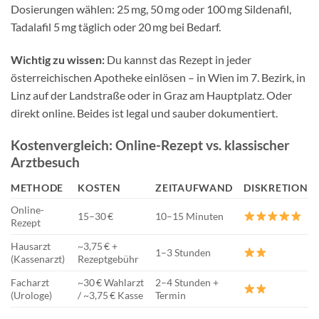
Dosierungen wählen: 25 mg, 50 mg oder 100 mg Sildenafil,
Tadalafil 5 mg täglich oder 20 mg bei Bedarf.
Wichtig zu wissen:
Du kannst das Rezept in jeder
österreichischen Apotheke einlösen – in Wien im 7. Bezirk, in
Linz auf der Landstraße oder in Graz am Hauptplatz. Oder
direkt online. Beides ist legal und sauber dokumentiert.
Kostenvergleich: Online-Rezept vs. klassischer
Arztbesuch
METHODE
KOSTEN
ZEITAUFWAND
DISKRETION
Online-
15–30 €
10–15 Minuten
Rezept
Hausarzt
~3,75 € +
1–3 Stunden
(Kassenarzt)
Rezeptgebühr
Facharzt
~30 € Wahlarzt
2–4 Stunden +
(Urologe)
/ ~3,75 € Kasse
Termin