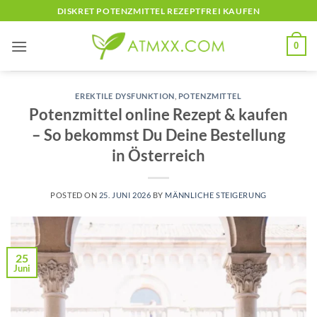
Skip
DISKRET POTENZMITTEL REZEPTFREI KAUFEN
to
content
0
EREKTILE DYSFUNKTION
,
POTENZMITTEL
Potenzmittel online Rezept & kaufen
– So bekommst Du Deine Bestellung
in Österreich
POSTED ON
25. JUNI 2026
BY
MÄNNLICHE STEIGERUNG
25
Juni