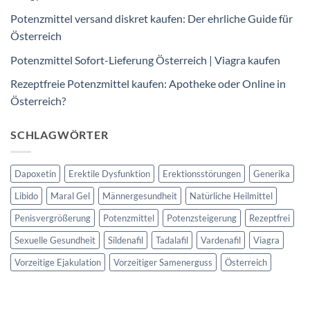
Potenzmittel versand diskret kaufen: Der ehrliche Guide für
Österreich
Potenzmittel Sofort-Lieferung Österreich | Viagra kaufen
Rezeptfreie Potenzmittel kaufen: Apotheke oder Online in
Österreich?
SCHLAGWÖRTER
Dapoxetin
Erektile Dysfunktion
Erektionsstörungen
Generika
Libido
Maral Gel
Männergesundheit
Natürliche Heilmittel
Penisvergrößerung
Potenzmittel
Potenzsteigerung
Rezeptfrei
Sexuelle Gesundheit
Sildenafil
Tadalafil
Vardenafil
Viagra
Vorzeitige Ejakulation
Vorzeitiger Samenerguss
Österreich