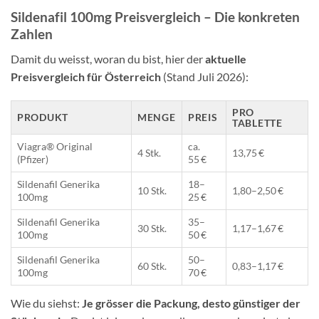
Sildenafil 100mg Preisvergleich – Die konkreten
Zahlen
Damit du weisst, woran du bist, hier der
aktuelle
Preisvergleich für Österreich
(Stand Juli 2026):
PRO
PRODUKT
MENGE
PREIS
TABLETTE
Viagra® Original
ca.
4 Stk.
13,75 €
(Pfizer)
55 €
Sildenafil Generika
18–
10 Stk.
1,80–2,50 €
100mg
25 €
Sildenafil Generika
35–
30 Stk.
1,17–1,67 €
100mg
50 €
Sildenafil Generika
50–
60 Stk.
0,83–1,17 €
100mg
70 €
Wie du siehst:
Je grösser die Packung, desto günstiger der