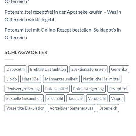
Österreich?
Potenzmittel rezeptfrei in der Apotheke kaufen – Was in
Österreich wirklich geht
Potenzmittel mit Online-Rezept bestellen: So klappt’s in
Österreich
SCHLAGWÖRTER
Dapoxetin
Erektile Dysfunktion
Erektionsstörungen
Generika
Libido
Maral Gel
Männergesundheit
Natürliche Heilmittel
Penisvergrößerung
Potenzmittel
Potenzsteigerung
Rezeptfrei
Sexuelle Gesundheit
Sildenafil
Tadalafil
Vardenafil
Viagra
Vorzeitige Ejakulation
Vorzeitiger Samenerguss
Österreich