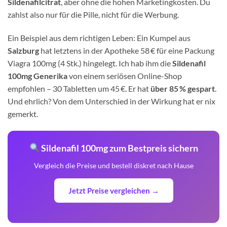
Sildenafilcitrat
, aber ohne die hohen Marketingkosten. Du
zahlst also nur für die Pille, nicht für die Werbung.
Ein Beispiel aus dem richtigen Leben: Ein Kumpel aus
Salzburg
hat letztens in der Apotheke 58 € für eine Packung
Viagra 100mg (4 Stk.) hingelegt. Ich hab ihm die
Sildenafil
100mg Generika
von einem seriösen Online-Shop
empfohlen – 30 Tabletten um 45 €. Er hat
über 85 % gespart
.
Und ehrlich? Von dem Unterschied in der Wirkung hat er nix
gemerkt.
Sildenafil 100mg zum Bestpreis sichern
Vergleich die Preise und bestell diskret nach Hause
Jetzt Preise vergleichen →